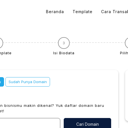
Beranda
Template
Cara Transa
3
Beranda
mplate
Isi Biodata
Pili
Template
Cara Transaksi
u
Sudah Punya Domain
Program Affiliate
 bisnismu makin dikenal? Yuk daftar domain baru
t!
Mulai Sekarang
Cari Domain