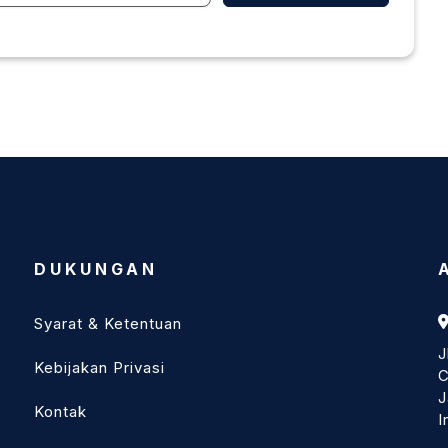
DUKUNGAN
Syarat & Ketentuan
J
Kebijakan Privasi
C
J
Kontak
I