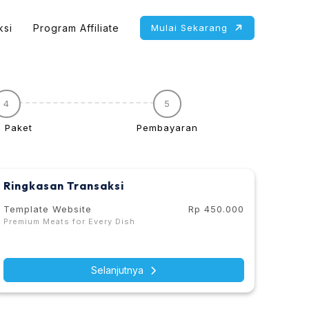
Mulai Sekarang
ksi
Program Affiliate
4
5
h Paket
Pembayaran
Ringkasan Transaksi
Template Website
Rp 450.000
Premium Meats for Every Dish
Selanjutnya